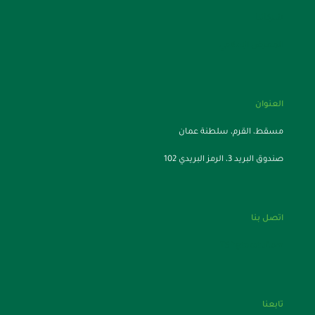
شركائنا
المعرض الإعلامي
العنوان
مسقط، القرم، سلطنة عمان
صندوق البريد 3، الرمز البريدي 102
اتصل بنا
TSP@takatuf.om
تابعنا