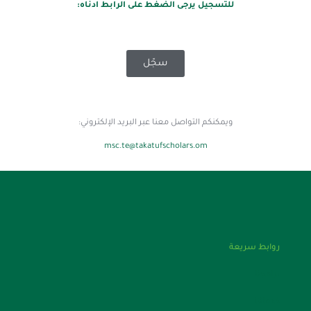
للتسجيل يرجى الضغط على الرابط ادناه:
سجّل
ويمكنكم التواصل معنا عبر البريد الإلكتروني:
msc.te@takatufscholars.om
روابط سريعة
برامجنا
خدماتنا